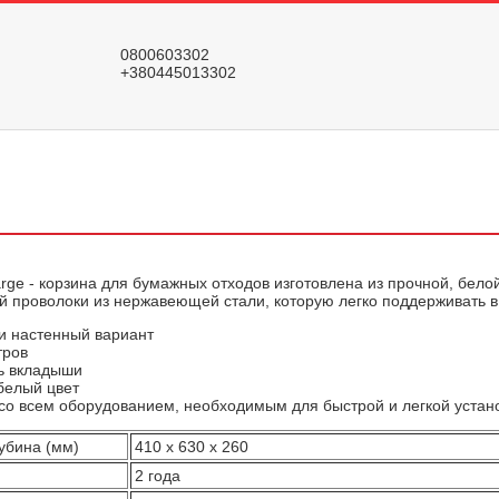
0800603302
+380445013302
arge - корзина для бумажных отходов изготовлена из прочной, бело
 проволоки из нержавеющей стали, которую легко поддерживать в 
и настенный вариант
тров
ь вкладыши
белый цвет
со всем оборудованием, необходимым для быстрой и легкой устан
убина (мм)
410 x 630 x 260
2 года