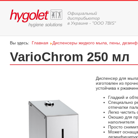
Официальный
дистрибьютор
в Украине - "ООО 7BIS"
Вы здесь:
Главная
Диспенсеры жидкого мыла, пены, дезин
VarioChrom 250 мл
Диспенсер для мыла
изготовлен из прочн
устойчива к ржавчин
Гладкий и обт
Специально ре
отпечатки пал
Легко чистить
Окошко для пр
наполнителя
Просто снимит
Может оснащат
дезинфицирую