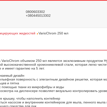
0800603302
+380445013302
фицирующих жидкостей
VarioChrom 250 мл
 VarioChrom объемом 250 мл является эксклюзивным продуктом Hy
ой высококачественной хромоникелевой стали, которая легко чисти
е и имеет гарантию на 5 лет.
екаемый дизайн
льефная поверхность с элегантным дизайном решетки, которая м
ьцев и пятна
 с помощью ткани из микрофибры и воды
осмотра на диспенсере позволяет визуально контролировать уров
е крышку, чтобы наполнить контейнер
ься насосом и внутренним контейнером для мыла, пенного мыла 
щего средства для рук