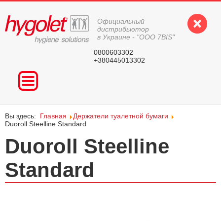
Официальный
дистрибьютор
в Украине - "ООО 7BIS"
0800603302
+380445013302
ГЛАВНАЯ
ПРОДУКЦИЯ
Вы здесь:
Главная
Держатели туалетной бумаги
ВОПРОС-ОТВЕТ
Duoroll Steelline Standard
Duoroll Steelline
КОНТАКТЫ
Standard